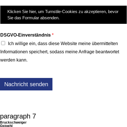
c
Z
h
Klicken Sie hier, um Turnstile-Cookies zu akzeptieren, bevor
u
t
s
Sie das Formular absenden.
*
t
i
m
m
DSGVO-Einverständnis
*
u
Ich willige ein, dass diese Website meine übermittelten
n
g
Informationen speichert, sodass meine Anfrage beantwortet
f
ü
werden kann.
r
S
i
c
h
Nachricht senden
e
r
h
e
i
t
s
paragraph 7
-
C
Bruckschweiger
o
Gstoehl