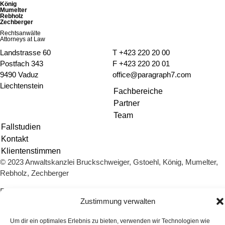
König
o
Mumelter
k
Rebholz
i
Zechberger
e
Rechtsanwälte
s
Attorneys at Law
Landstrasse 60
T
+423 220 20 00
Postfach 343
F +423 220 20 01
9490 Vaduz
office@paragraph7.com
Liechtenstein
Fachbereiche
Partner
Team
Fallstudien
Kontakt
Klientenstimmen
© 2023 Anwaltskanzlei Bruckschweiger, Gstoehl, König, Mumelter,
Rebholz, Zechberger
Datenschutz
Impressum
Cookie-Richtlinie (EU)
Zustimmung verwalten
Um dir ein optimales Erlebnis zu bieten, verwenden wir Technologien wie