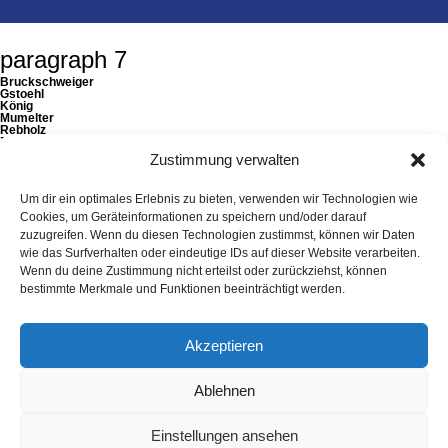
navigation
paragraph 7
Bruckschweiger
Gstoehl
König
Mumelter
Rebholz
Zechberger
Zustimmung verwalten
Rechtsanwälte
Attorneys at Law
Um dir ein optimales Erlebnis zu bieten, verwenden wir Technologien wie
Landstrasse 60
T
+423 220 20 00
Cookies, um Geräteinformationen zu speichern und/oder darauf
Postfach 343
F +423 220 20 01
zuzugreifen. Wenn du diesen Technologien zustimmst, können wir Daten
9490 Vaduz
office@paragraph7.com
wie das Surfverhalten oder eindeutige IDs auf dieser Website verarbeiten.
Liechtenstein
Wenn du deine Zustimmung nicht erteilst oder zurückziehst, können
Fachbereiche
bestimmte Merkmale und Funktionen beeinträchtigt werden.
Partner
Team
Akzeptieren
Fallstudien
Kontakt
Ablehnen
Klientenstimmen
© 2023 Anwaltskanzlei Bruckschweiger, Gstoehl, König, Mumelter,
Einstellungen ansehen
Rebholz, Zechberger