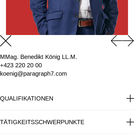
Posts
navigation
MMag. Benedikt König LL.M.
+423 220 20 00
koenig@paragraph7.com
QUALIFIKATIONEN
2020 Notar Liechtenstein
2010 Rechtsanwalt Österreich
TÄTIGKEITSSCHWERPUNKTE
2009 Rechtsanwalt Liechtenstein
Benedikt König ist Co-Autor der Chambers &