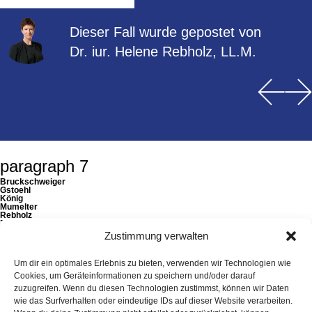
Dieser Fall wurde gepostet von
Dr. iur. Helene Rebholz, LL.M.
Posts
navigation
paragraph 7
Bruckschweiger
Gstoehl
König
Mumelter
Rebholz
Zechberger
Zustimmung verwalten
Rechtsanwälte
Attorneys at Law
Um dir ein optimales Erlebnis zu bieten, verwenden wir Technologien wie
Landstrasse 60
T
+423 220 20 00
Cookies, um Geräteinformationen zu speichern und/oder darauf
Postfach 343
F +423 220 20 01
zuzugreifen. Wenn du diesen Technologien zustimmst, können wir Daten
9490 Vaduz
office@paragraph7.com
wie das Surfverhalten oder eindeutige IDs auf dieser Website verarbeiten.
Liechtenstein